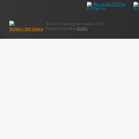
Мы на BLIZKO.ru
© ООО «СоюзСтройСервис», 2013
Разработка сайта
АТИКС